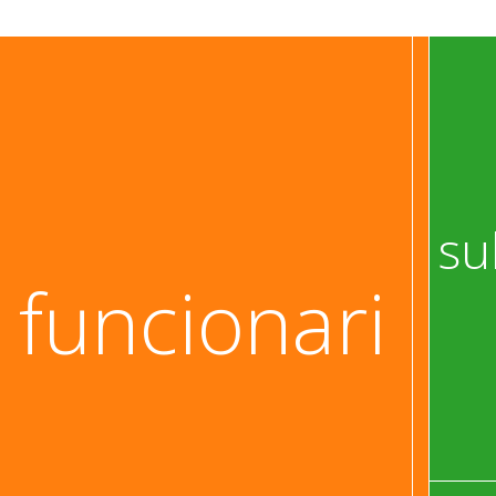
su
 funcionari