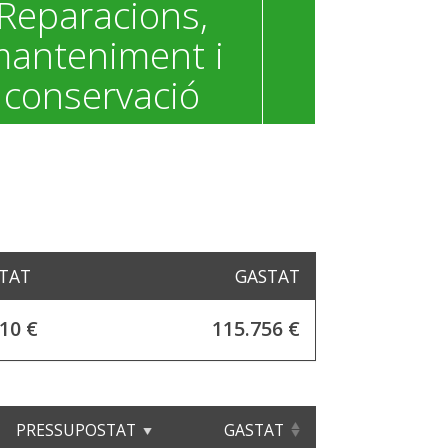
Reparacions,
anteniment i
conservació
TAT
GASTAT
10 €
115.756 €
PRESSUPOSTAT
GASTAT