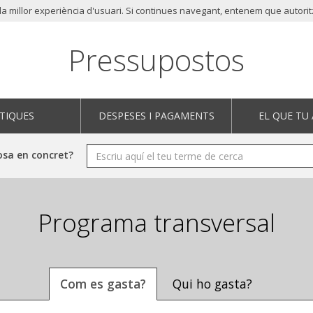
e la millor experiència d'usuari. Si continues navegant, entenem que autori
Pressupostos
TIQUES
DESPESES I PAGAMENTS
EL QUE TU
osa en concret?
Programa transversal
Com es gasta?
Qui ho gasta?