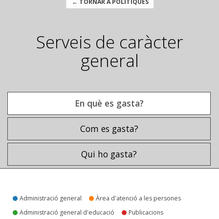
← TORNAR A POLÍTIQUES
Serveis de caràcter
general
En què es gasta?
Com es gasta?
Qui ho gasta?
En què es gasta?
Administració general
Àrea d'atenció a les persones
Administració general d'educació
Publicacions