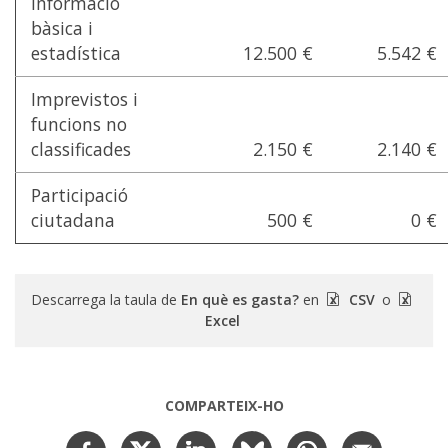
Informació
bàsica i
estadística
12.500 €
5.542 €
Imprevistos i
funcions no
classificades
2.150 €
2.140 €
Participació
ciutadana
500 €
0 €
Descarrega la taula de
En què es gasta?
en
CSV
o
Excel
COMPARTEIX-HO