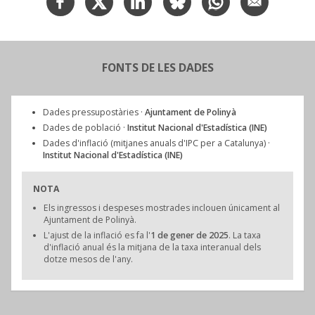
FONTS DE LES DADES
Dades pressupostàries ·
Ajuntament de Polinyà
Dades de població ·
Institut Nacional d'Estadística (INE)
Dades d'inflació (mitjanes anuals d'IPC per a Catalunya) ·
Institut Nacional d'Estadística (INE)
NOTA
Els ingressos i despeses mostrades inclouen únicament al
Ajuntament de Polinyà.
L'ajust de la inflació es fa l'
1 de gener de 2025
. La taxa
d'inflació anual és la mitjana de la taxa interanual dels
dotze mesos de l'any.