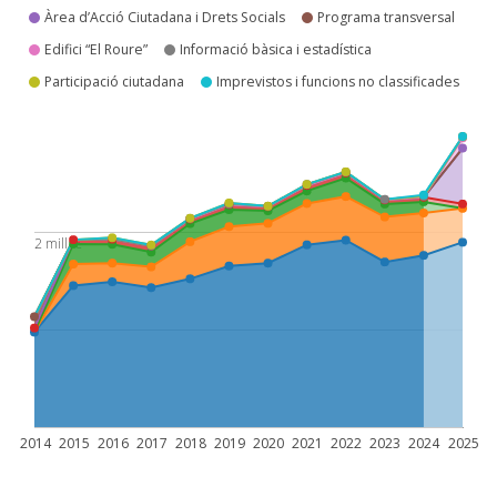
Àrea d’Acció Ciutadana i Drets Socials
Programa transversal
Edifici “El Roure”
Informació bàsica i estadística
Participació ciutadana
Imprevistos i funcions no classificades
2 mill. €
2014
2015
2016
2017
2018
2019
2020
2021
2022
2023
2024
2025