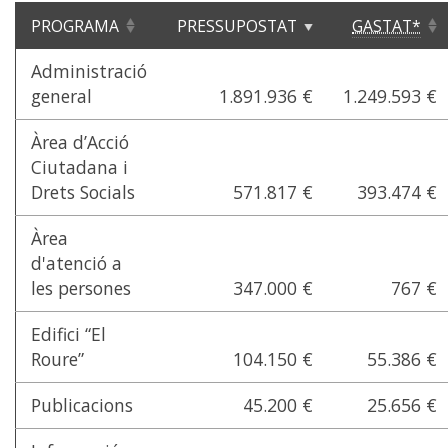
PROGRAMA
PRESSUPOSTAT
GASTAT*
Administració
general
1.891.936 €
1.249.593 €
Àrea d’Acció
Ciutadana i
Drets Socials
571.817 €
393.474 €
Àrea
d'atenció a
les persones
347.000 €
767 €
Edifici “El
Roure”
104.150 €
55.386 €
Publicacions
45.200 €
25.656 €