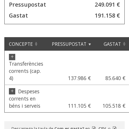
Pressupostat
249.091 €
Gastat
191.158 €
CONCEPTE
PRESSUPOSTAT
GASTAT
+
Transferències
corrents (cap.
4)
137.986 €
85.640 €
+
Despeses
corrents en
béns i serveis
111.105 €
105.518 €
Descarrega la taula de
Com es gasta?
en
CSV
o