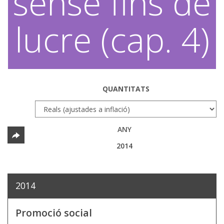
sense fins de
lucre (cap. 4)
QUANTITATS
ANY
2014
2014
Promoció social