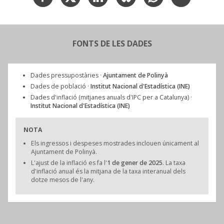
FONTS DE LES DADES
Dades pressupostàries ·
Ajuntament de Polinyà
Dades de població ·
Institut Nacional d'Estadística (INE)
Dades d'inflació (mitjanes anuals d'IPC per a Catalunya) ·
Institut Nacional d'Estadística (INE)
NOTA
Els ingressos i despeses mostrades inclouen únicament al
Ajuntament de Polinyà.
L'ajust de la inflació es fa l'
1 de gener de 2025
. La taxa
d'inflació anual és la mitjana de la taxa interanual dels
dotze mesos de l'any.