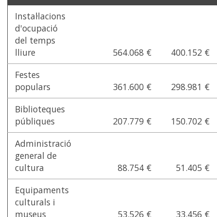
Instal·lacions
d'ocupació
del temps
lliure
564.068 €
400.152 €
Festes
populars
361.600 €
298.981 €
Biblioteques
públiques
207.779 €
150.702 €
Administració
general de
cultura
88.754 €
51.405 €
Equipaments
culturals i
museus
53.526 €
33.456 €