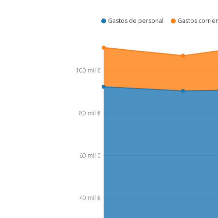
¿Cómo se gasta?
Gastos de personal
Gastos corrien
100 mil €
80 mil €
60 mil €
40 mil €