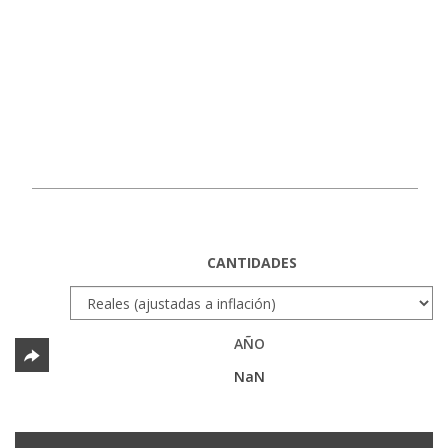
CANTIDADES
AÑO
NaN