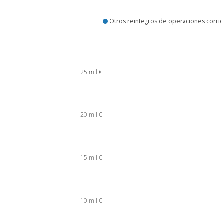
¿Cómo se ingresa?
Otros reintegros de operaciones corri
25 mil €
20 mil €
15 mil €
10 mil €